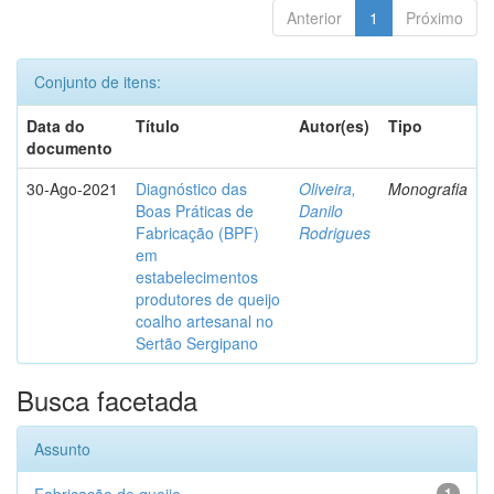
Anterior
1
Próximo
Conjunto de itens:
Data do
Título
Autor(es)
Tipo
documento
30-Ago-2021
Diagnóstico das
Oliveira,
Monografia
Boas Práticas de
Danilo
Fabricação (BPF)
Rodrigues
em
estabelecimentos
produtores de queijo
coalho artesanal no
Sertão Sergipano
Busca facetada
Assunto
1