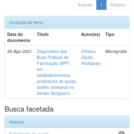
Anterior
1
Próximo
Conjunto de itens:
Data do
Título
Autor(es)
Tipo
documento
30-Ago-2021
Diagnóstico das
Oliveira,
Monografia
Boas Práticas de
Danilo
Fabricação (BPF)
Rodrigues
em
estabelecimentos
produtores de queijo
coalho artesanal no
Sertão Sergipano
Busca facetada
Assunto
1