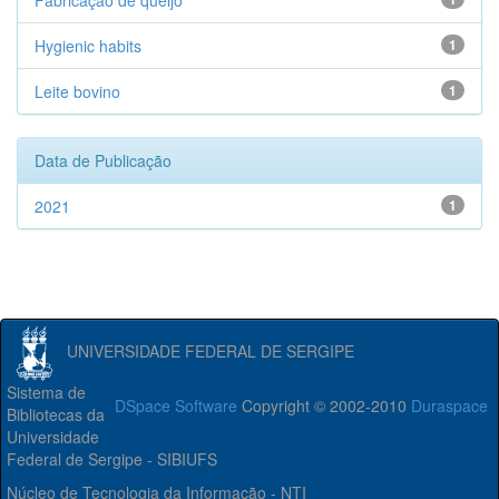
Fabricação de queijo
Hygienic habits
1
Leite bovino
1
Data de Publicação
2021
1
UNIVERSIDADE FEDERAL DE SERGIPE
Sistema de
DSpace Software
Copyright © 2002-2010
Duraspace
Bibliotecas da
Universidade
Federal de Sergipe - SIBIUFS
Núcleo de Tecnologia da Informação - NTI