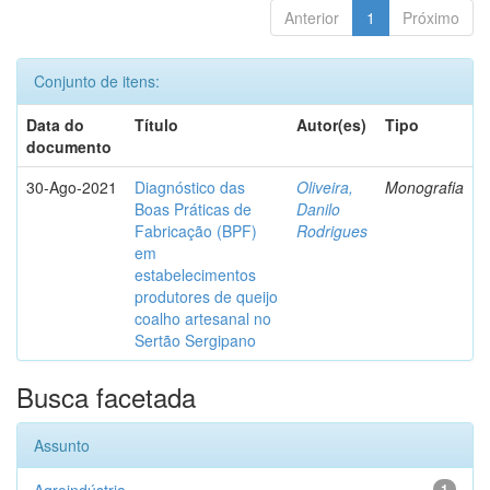
Anterior
1
Próximo
Conjunto de itens:
Data do
Título
Autor(es)
Tipo
documento
30-Ago-2021
Diagnóstico das
Oliveira,
Monografia
Boas Práticas de
Danilo
Fabricação (BPF)
Rodrigues
em
estabelecimentos
produtores de queijo
coalho artesanal no
Sertão Sergipano
Busca facetada
Assunto
1