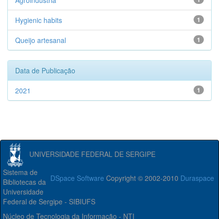
Agroindústria
Hygienic habits
1
Queijo artesanal
1
Data de Publicação
2021
1
UNIVERSIDADE FEDERAL DE SERGIPE
Sistema de
DSpace Software
Copyright © 2002-2010
Duraspace
Bibliotecas da
Universidade
Federal de Sergipe - SIBIUFS
Núcleo de Tecnologia da Informação - NTI