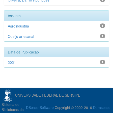
Oliveira, Danilo Rodrigues
Assunto
Agroindústria
1
Queijo artesanal
1
Data de Publicação
2021
1
UNIVERSIDADE FEDERAL DE SERGIPE
Sistema de
DSpace Software
Copyright © 2002-2010
Duraspace
Bibliotecas da