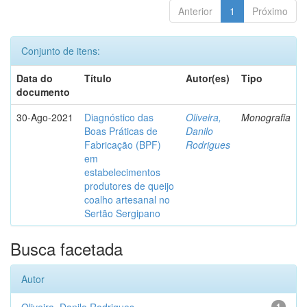
Anterior
1
Próximo
Conjunto de itens:
Data do
Título
Autor(es)
Tipo
documento
30-Ago-2021
Diagnóstico das
Oliveira,
Monografia
Boas Práticas de
Danilo
Fabricação (BPF)
Rodrigues
em
estabelecimentos
produtores de queijo
coalho artesanal no
Sertão Sergipano
Busca facetada
Autor
1