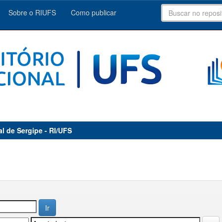
Sobre o RIUFS
Como publicar
al de Sergipe - RI/UFS