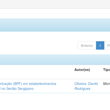
Anterior
1
P
Autor(es)
Tip
bricação (BPF) em estabelecimentos
Oliveira, Danilo
Mon
l no Sertão Sergipano
Rodrigues