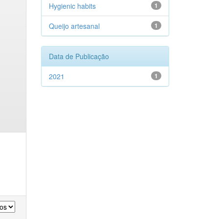
Hygienic habits
1
Queijo artesanal
1
Data de Publicação
2021
1