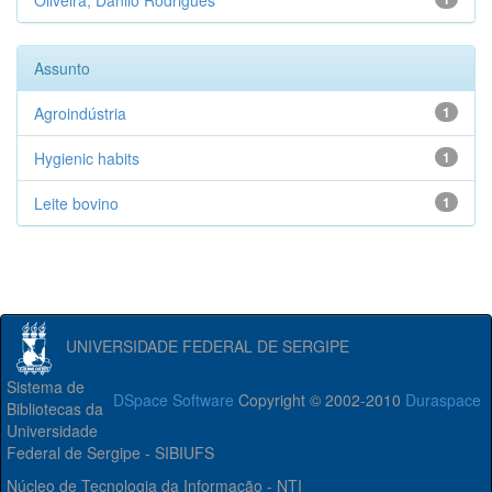
Oliveira, Danilo Rodrigues
Assunto
Agroindústria
1
Hygienic habits
1
Leite bovino
1
UNIVERSIDADE FEDERAL DE SERGIPE
Sistema de
DSpace Software
Copyright © 2002-2010
Duraspace
Bibliotecas da
Universidade
Federal de Sergipe - SIBIUFS
Núcleo de Tecnologia da Informação - NTI