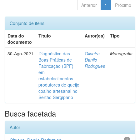
Anterior
1
Próximo
Conjunto de itens:
Data do
Título
Autor(es)
Tipo
documento
30-Ago-2021
Diagnóstico das
Oliveira,
Monografia
Boas Práticas de
Danilo
Fabricação (BPF)
Rodrigues
em
estabelecimentos
produtores de queijo
coalho artesanal no
Sertão Sergipano
Busca facetada
Autor
1