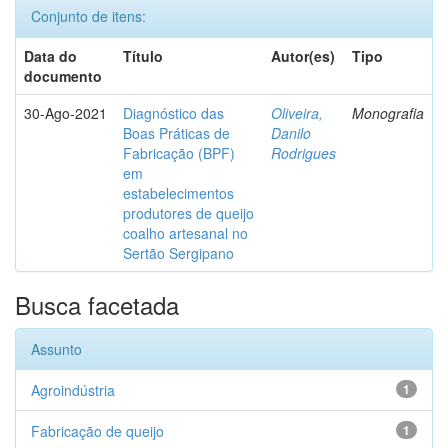
Conjunto de itens:
Data do
Título
Autor(es)
Tipo
documento
30-Ago-2021
Diagnóstico das
Oliveira,
Monografia
Boas Práticas de
Danilo
Fabricação (BPF)
Rodrigues
em
estabelecimentos
produtores de queijo
coalho artesanal no
Sertão Sergipano
Busca facetada
Assunto
Agroindústria
1
Fabricação de queijo
1