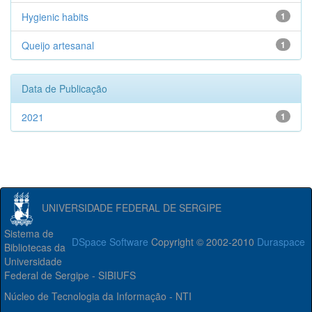
Hygienic habits
1
Queijo artesanal
1
Data de Publicação
2021
1
UNIVERSIDADE FEDERAL DE SERGIPE
Sistema de
DSpace Software
Copyright © 2002-2010
Duraspace
Bibliotecas da
Universidade
Federal de Sergipe - SIBIUFS
Núcleo de Tecnologia da Informação - NTI