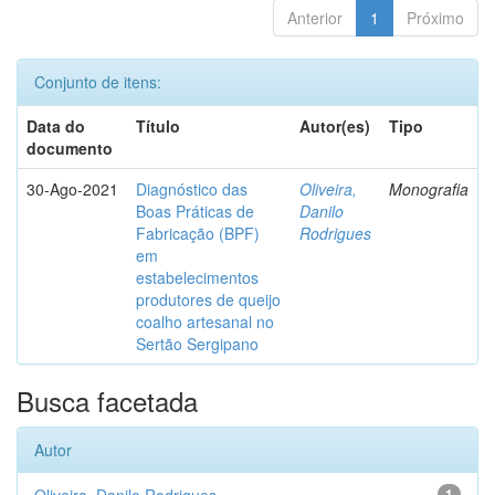
Anterior
1
Próximo
Conjunto de itens:
Data do
Título
Autor(es)
Tipo
documento
30-Ago-2021
Diagnóstico das
Oliveira,
Monografia
Boas Práticas de
Danilo
Fabricação (BPF)
Rodrigues
em
estabelecimentos
produtores de queijo
coalho artesanal no
Sertão Sergipano
Busca facetada
Autor
1