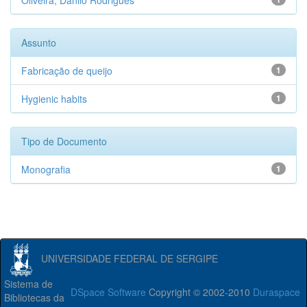
Oliveira, Danilo Rodrigues
Assunto
Fabricação de queijo
1
Hygienic habits
1
Tipo de Documento
Monografia
1
UNIVERSIDADE FEDERAL DE SERGIPE
Sistema de
DSpace Software
Copyright © 2002-2010
Duraspace
Bibliotecas da