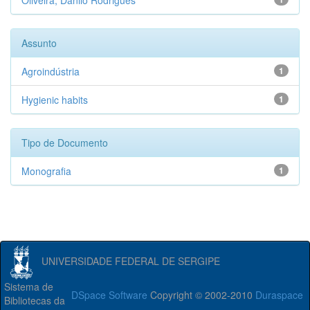
Oliveira, Danilo Rodrigues
Assunto
Agroindústria
1
Hygienic habits
1
Tipo de Documento
Monografia
1
UNIVERSIDADE FEDERAL DE SERGIPE
Sistema de
DSpace Software
Copyright © 2002-2010
Duraspace
Bibliotecas da