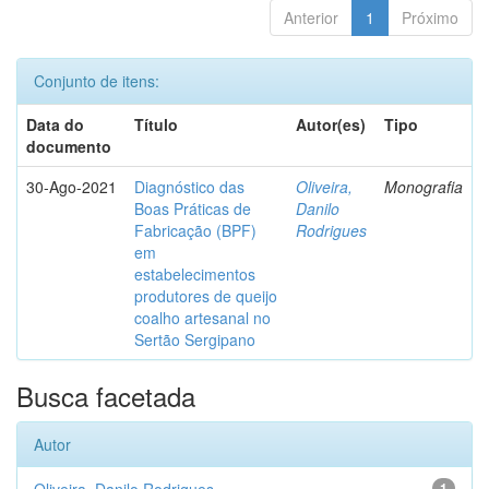
Anterior
1
Próximo
Conjunto de itens:
Data do
Título
Autor(es)
Tipo
documento
30-Ago-2021
Diagnóstico das
Oliveira,
Monografia
Boas Práticas de
Danilo
Fabricação (BPF)
Rodrigues
em
estabelecimentos
produtores de queijo
coalho artesanal no
Sertão Sergipano
Busca facetada
Autor
1