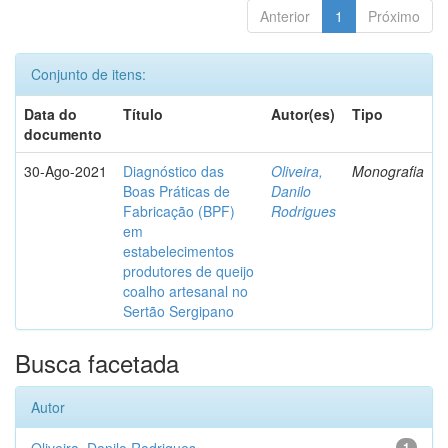
Anterior
1
Próximo
Conjunto de itens:
Data do
Título
Autor(es)
Tipo
documento
30-Ago-2021
Diagnóstico das
Oliveira,
Monografia
Boas Práticas de
Danilo
Fabricação (BPF)
Rodrigues
em
estabelecimentos
produtores de queijo
coalho artesanal no
Sertão Sergipano
Busca facetada
Autor
1