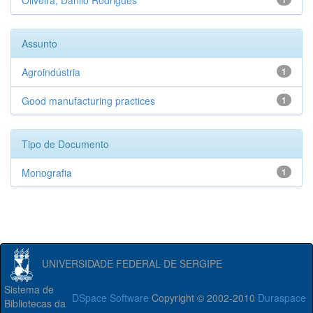
Oliveira, Danilo Rodrigues
Assunto
Agroindústria
1
Good manufacturing practices
1
Tipo de Documento
Monografia
1
UNIVERSIDADE FEDERAL DE SERGIPE
Sistema de
DSpace Software
Copyright © 2002-2010
Duraspace
Bibliotecas da