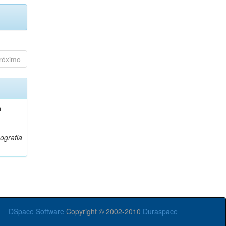
róximo
o
ografia
DSpace Software
Copyright © 2002-2010
Duraspace