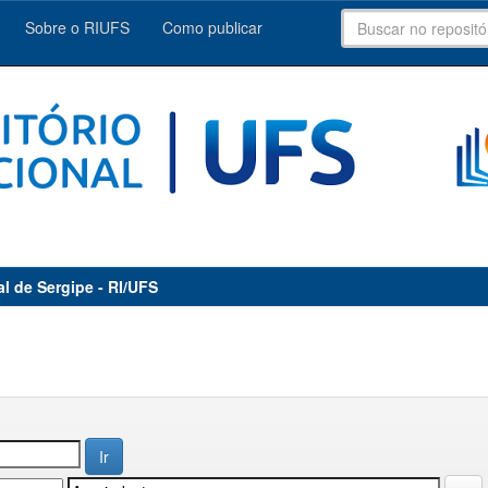
Sobre o RIUFS
Como publicar
al de Sergipe - RI/UFS