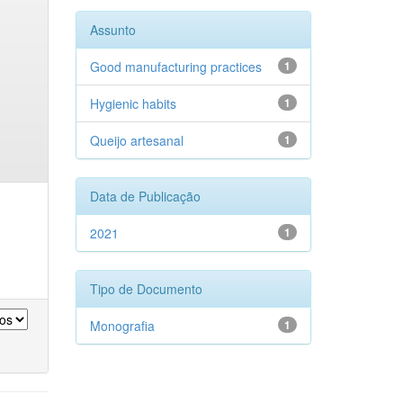
Assunto
Good manufacturing practices
1
Hygienic habits
1
Queijo artesanal
1
Data de Publicação
2021
1
Tipo de Documento
Monografia
1