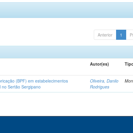
Anterior
1
P
Autor(es)
Tip
bricação (BPF) em estabelecimentos
Oliveira, Danilo
Mon
l no Sertão Sergipano
Rodrigues