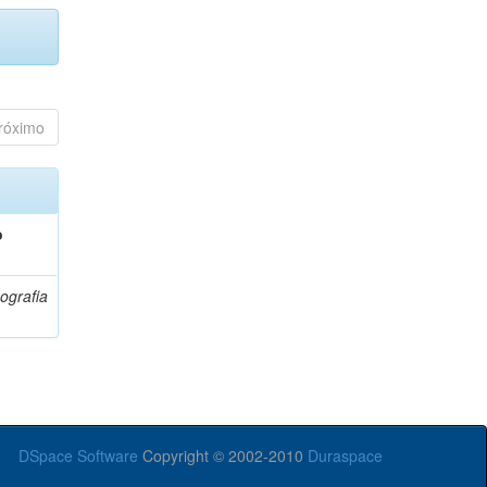
róximo
o
ografia
DSpace Software
Copyright © 2002-2010
Duraspace