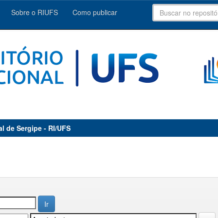
Sobre o RIUFS
Como publicar
al de Sergipe - RI/UFS