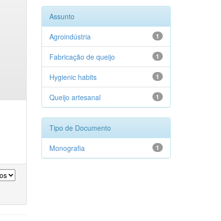
Assunto
Agroindústria
1
Fabricação de queijo
1
Hygienic habits
1
Queijo artesanal
1
Tipo de Documento
Monografia
1