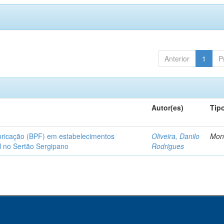
Anterior
1
P
Autor(es)
Tip
bricação (BPF) em estabelecimentos
Oliveira, Danilo
Mon
l no Sertão Sergipano
Rodrigues