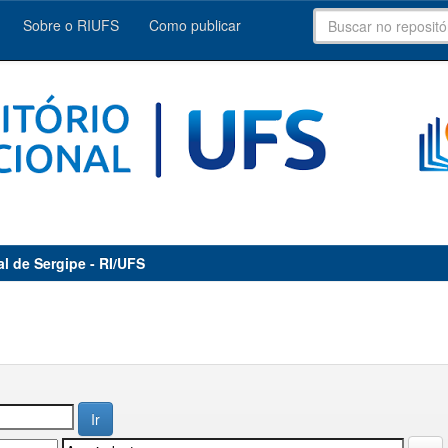
Sobre o RIUFS
Como publicar
al de Sergipe - RI/UFS