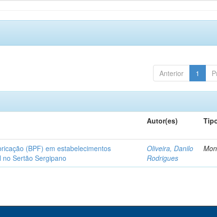
Anterior
1
P
Autor(es)
Tip
bricação (BPF) em estabelecimentos
Oliveira, Danilo
Mon
l no Sertão Sergipano
Rodrigues