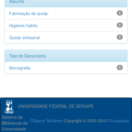
Assunto
Fabricação de queijo
1
Hygienic habits
1
Queijo artesanal
1
Tipo de Documento
Monografia
1
UNIVERSIDADE FEDERAL DE SERGIPE
Sistema de
DSpace Software
Copyright © 2002-2010
Duraspace
Bibliotecas da
Universidade