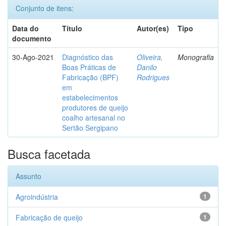
Conjunto de itens:
Data do
Título
Autor(es)
Tipo
documento
30-Ago-2021
Diagnóstico das
Oliveira,
Monografia
Boas Práticas de
Danilo
Fabricação (BPF)
Rodrigues
em
estabelecimentos
produtores de queijo
coalho artesanal no
Sertão Sergipano
Busca facetada
Assunto
Agroindústria
1
Fabricação de queijo
1