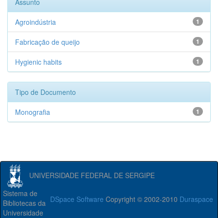
Assunto
Agroindústria
1
Fabricação de queijo
1
Hygienic habits
1
Tipo de Documento
Monografia
1
UNIVERSIDADE FEDERAL DE SERGIPE
Sistema de
DSpace Software
Copyright © 2002-2010
Duraspace
Bibliotecas da
Universidade