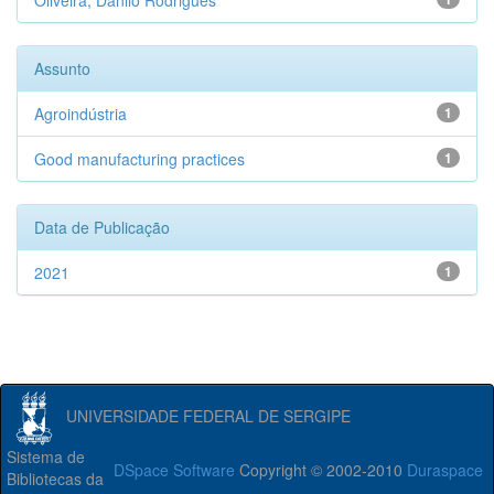
Oliveira, Danilo Rodrigues
Assunto
Agroindústria
1
Good manufacturing practices
1
Data de Publicação
2021
1
UNIVERSIDADE FEDERAL DE SERGIPE
Sistema de
DSpace Software
Copyright © 2002-2010
Duraspace
Bibliotecas da