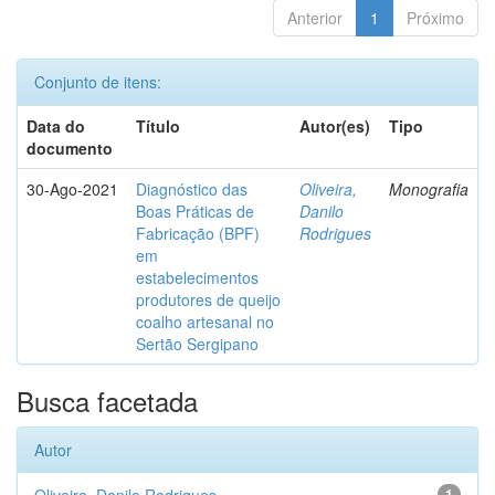
Anterior
1
Próximo
Conjunto de itens:
Data do
Título
Autor(es)
Tipo
documento
30-Ago-2021
Diagnóstico das
Oliveira,
Monografia
Boas Práticas de
Danilo
Fabricação (BPF)
Rodrigues
em
estabelecimentos
produtores de queijo
coalho artesanal no
Sertão Sergipano
Busca facetada
Autor
1