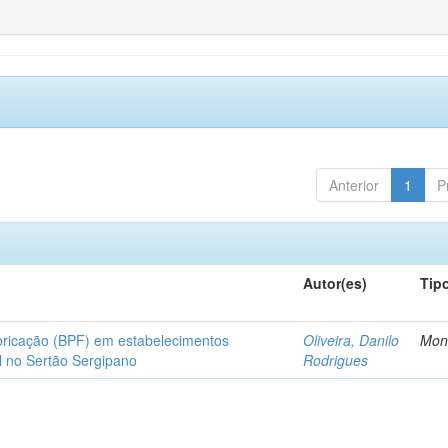
Anterior
1
P
Autor(es)
Tip
bricação (BPF) em estabelecimentos
Oliveira, Danilo
Mon
l no Sertão Sergipano
Rodrigues