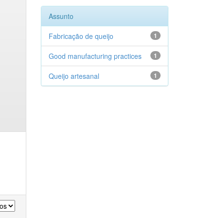
Assunto
Fabricação de queijo
1
Good manufacturing practices
1
Queijo artesanal
1