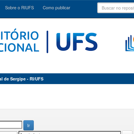
Sobre o RIUFS
Como publicar
al de Sergipe - RI/UFS