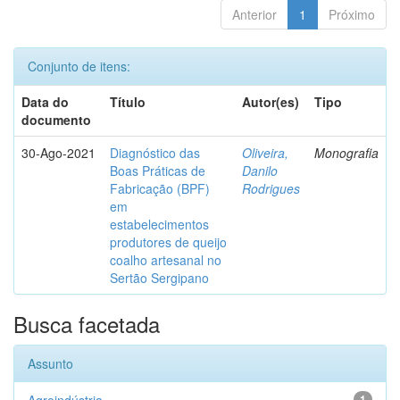
Anterior
1
Próximo
Conjunto de itens:
Data do
Título
Autor(es)
Tipo
documento
30-Ago-2021
Diagnóstico das
Oliveira,
Monografia
Boas Práticas de
Danilo
Fabricação (BPF)
Rodrigues
em
estabelecimentos
produtores de queijo
coalho artesanal no
Sertão Sergipano
Busca facetada
Assunto
1