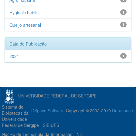
Agroindústria
Hygienic habits
1
Queijo artesanal
1
Data de Publicação
2021
1
UNIVERSIDADE FEDERAL DE SERGIPE
Sistema de
DSpace Software
Copyright © 2002-2010
Duraspace
Bibliotecas da
Universidade
Federal de Sergipe - SIBIUFS
Núcleo de Tecnologia da Informação - NTI