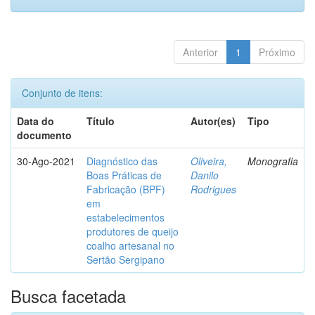
Anterior
1
Próximo
Conjunto de itens:
Data do
Título
Autor(es)
Tipo
documento
30-Ago-2021
Diagnóstico das
Oliveira,
Monografia
Boas Práticas de
Danilo
Fabricação (BPF)
Rodrigues
em
estabelecimentos
produtores de queijo
coalho artesanal no
Sertão Sergipano
Busca facetada