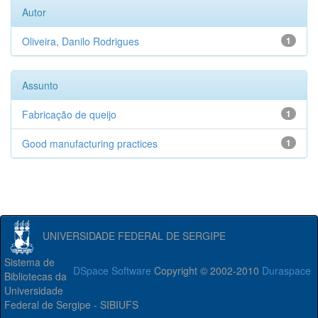
Autor
Oliveira, Danilo Rodrigues
1
Assunto
Fabricação de queijo
1
Good manufacturing practices
1
UNIVERSIDADE FEDERAL DE SERGIPE
Sistema de
DSpace Software
Copyright © 2002-2010
Duraspace
Bibliotecas da
Universidade
Federal de Sergipe - SIBIUFS