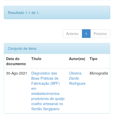
Resultado 1-1 de 1.
Anterior
1
Próximo
Conjunto de itens:
Data do
Título
Autor(es)
Tipo
documento
30-Ago-2021
Diagnóstico das
Oliveira,
Monografia
Boas Práticas de
Danilo
Fabricação (BPF)
Rodrigues
em
estabelecimentos
produtores de queijo
coalho artesanal no
Sertão Sergipano