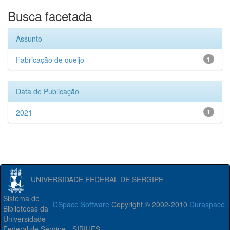
Busca facetada
Assunto
Fabricação de queijo
1
Data de Publicação
2021
1
UNIVERSIDADE FEDERAL DE SERGIPE
Sistema de
DSpace Software
Copyright © 2002-2010
Duraspace
Bibliotecas da
Universidade
Federal de Sergipe - SIBIUFS