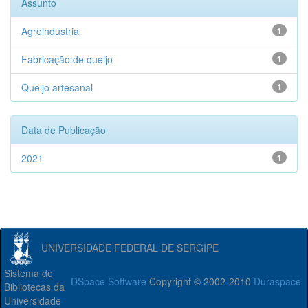
Assunto
Agroindústria
1
Fabricação de queijo
1
Queijo artesanal
1
Data de Publicação
2021
1
UNIVERSIDADE FEDERAL DE SERGIPE
Sistema de
DSpace Software
Copyright © 2002-2010
Duraspace
Bibliotecas da
Universidade