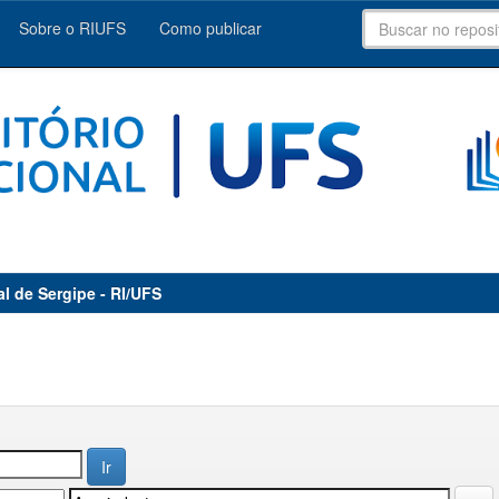
Sobre o RIUFS
Como publicar
al de Sergipe - RI/UFS