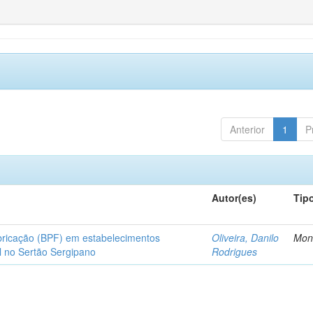
Anterior
1
P
Autor(es)
Tip
bricação (BPF) em estabelecimentos
Oliveira, Danilo
Mon
l no Sertão Sergipano
Rodrigues