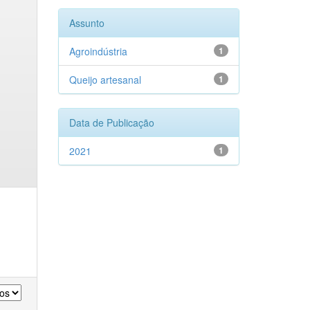
Assunto
Agroindústria
1
Queijo artesanal
1
Data de Publicação
2021
1