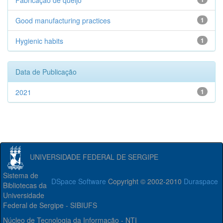
Fabricação de queijo
Good manufacturing practices
1
Hygienic habits
1
Data de Publicação
2021
1
UNIVERSIDADE FEDERAL DE SERGIPE
Sistema de
DSpace Software
Copyright © 2002-2010
Duraspace
Bibliotecas da
Universidade
Federal de Sergipe - SIBIUFS
Núcleo de Tecnologia da Informação - NTI