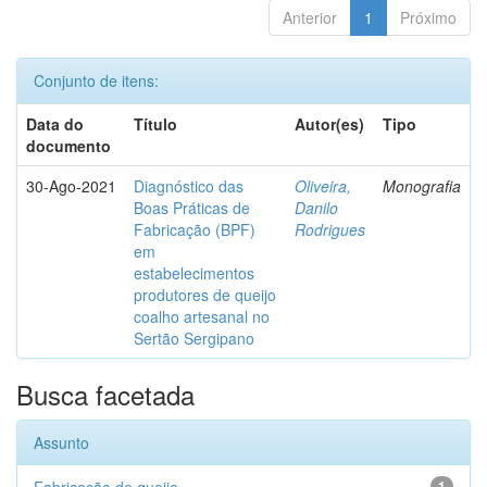
Anterior
1
Próximo
Conjunto de itens:
Data do
Título
Autor(es)
Tipo
documento
30-Ago-2021
Diagnóstico das
Oliveira,
Monografia
Boas Práticas de
Danilo
Fabricação (BPF)
Rodrigues
em
estabelecimentos
produtores de queijo
coalho artesanal no
Sertão Sergipano
Busca facetada
Assunto
1