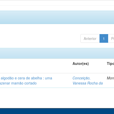
Anterior
1
P
Autor(es)
Tip
algodão e cera de abelha : uma
Conceição,
Mon
rmazenar mamão cortado
Vanessa Rocha da