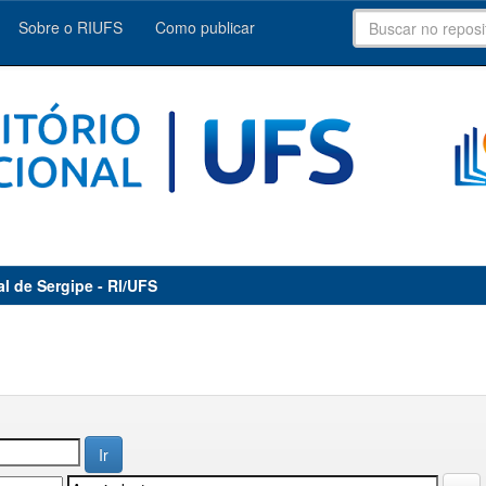
Sobre o RIUFS
Como publicar
al de Sergipe - RI/UFS