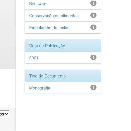
Beeswax
1
Conservação de alimentos
1
Embalagem de tecido
1
Data de Publicação
2021
1
Tipo de Documento
Monografia
1