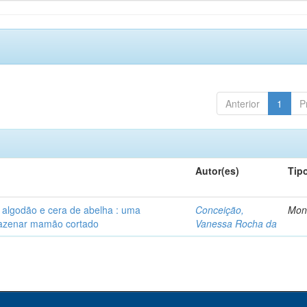
Anterior
1
P
Autor(es)
Tip
algodão e cera de abelha : uma
Conceição,
Mon
rmazenar mamão cortado
Vanessa Rocha da