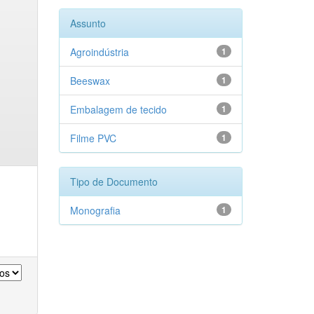
Assunto
Agroindústria
1
Beeswax
1
Embalagem de tecido
1
Filme PVC
1
Tipo de Documento
Monografia
1