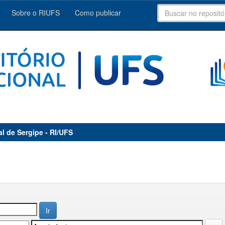
Sobre o RIUFS
Como publicar
al de Sergipe - RI/UFS