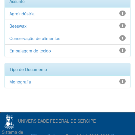
Assunto
Agroindústria
1
Beeswax
1
Conservação de alimentos
1
Embalagem de tecido
1
Tipo de Documento
Monografia
1
UNIVERSIDADE FEDERAL DE SERGIPE
Sistema de