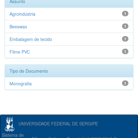
Assunto
Agroindústria
1
Beeswax
1
Embalagem de tecido
1
Filme PVC
1
Tipo de Documento
Monografia
1
UNIVERSIDADE FEDERAL DE SERGIPE
Sistema de