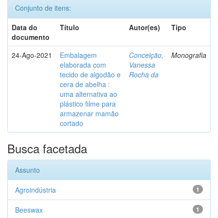
Conjunto de itens:
Data do
Título
Autor(es)
Tipo
documento
24-Ago-2021
Embalagem
Conceição,
Monografia
elaborada com
Vanessa
tecido de algodão e
Rocha da
cera de abelha :
uma alternativa ao
plástico filme para
armazenar mamão
cortado
Busca facetada
Assunto
Agroindústria
1
Beeswax
1