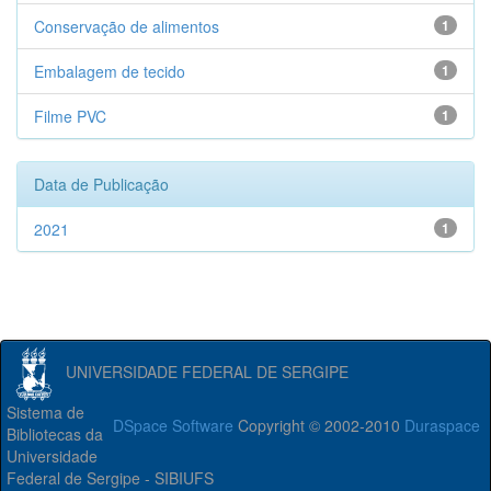
Conservação de alimentos
1
Embalagem de tecido
1
Filme PVC
1
Data de Publicação
2021
1
UNIVERSIDADE FEDERAL DE SERGIPE
Sistema de
DSpace Software
Copyright © 2002-2010
Duraspace
Bibliotecas da
Universidade
Federal de Sergipe - SIBIUFS