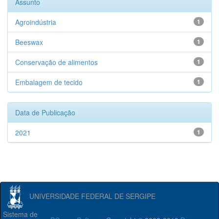
Assunto
Agroindústria
1
Beeswax
1
Conservação de alimentos
1
Embalagem de tecido
1
Data de Publicação
2021
1
UNIVERSIDADE FEDERAL DE SERGIPE
Sistema de