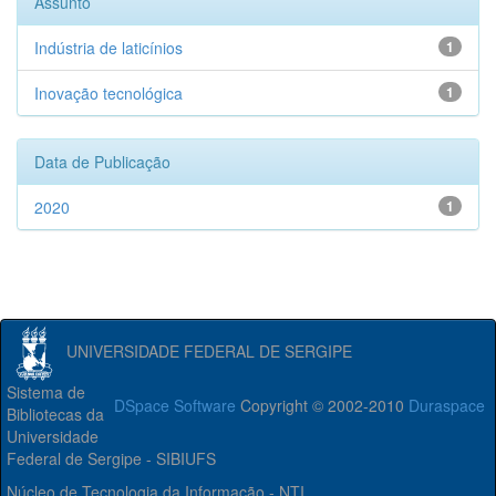
Assunto
Indústria de laticínios
1
Inovação tecnológica
1
Data de Publicação
2020
1
UNIVERSIDADE FEDERAL DE SERGIPE
Sistema de
DSpace Software
Copyright © 2002-2010
Duraspace
Bibliotecas da
Universidade
Federal de Sergipe - SIBIUFS
Núcleo de Tecnologia da Informação - NTI