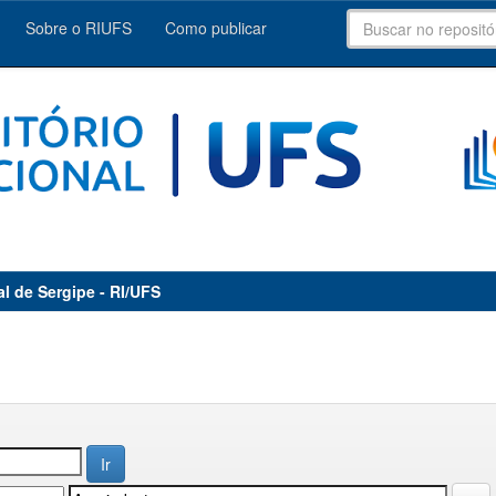
Sobre o RIUFS
Como publicar
al de Sergipe - RI/UFS