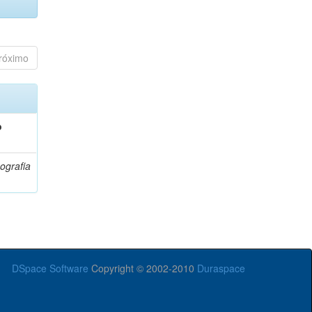
róximo
o
ografia
DSpace Software
Copyright © 2002-2010
Duraspace