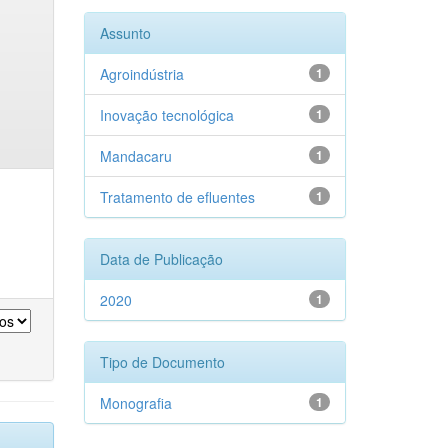
Assunto
Agroindústria
1
Inovação tecnológica
1
Mandacaru
1
Tratamento de efluentes
1
Data de Publicação
2020
1
Tipo de Documento
Monografia
1