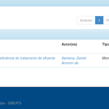
Anterior
1
P
Autor(es)
Tip
ficiência do tratamento de efluente
Santana, Daniel
Mon
Amorim de
gipe - SIBIUFS