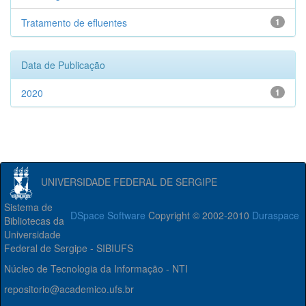
Tratamento de efluentes
1
Data de Publicação
2020
1
UNIVERSIDADE FEDERAL DE SERGIPE
Sistema de
DSpace Software
Copyright © 2002-2010
Duraspace
Bibliotecas da
Universidade
Federal de Sergipe - SIBIUFS
Núcleo de Tecnologia da Informação - NTI
repositorio@academico.ufs.br