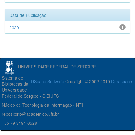
Data de Publicação
2020
1
UNIVERSIDADE FEDERAL DE SERGIPE
Sistema de
DSpace Software
Copyright © 2002-2010
Duraspace
Bibliotecas da
Universidade
Federal de Sergipe - SIBIUFS
Núcleo de Tecnologia da Informação - NTI
repositorio@academico.ufs.br
+55 79 3194-6528