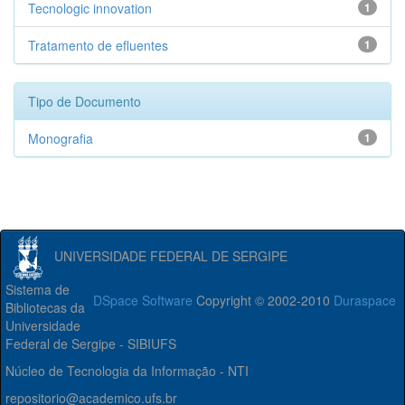
Tecnologic innovation
1
Tratamento de efluentes
1
Tipo de Documento
Monografia
1
UNIVERSIDADE FEDERAL DE SERGIPE
Sistema de
DSpace Software
Copyright © 2002-2010
Duraspace
Bibliotecas da
Universidade
Federal de Sergipe - SIBIUFS
Núcleo de Tecnologia da Informação - NTI
repositorio@academico.ufs.br