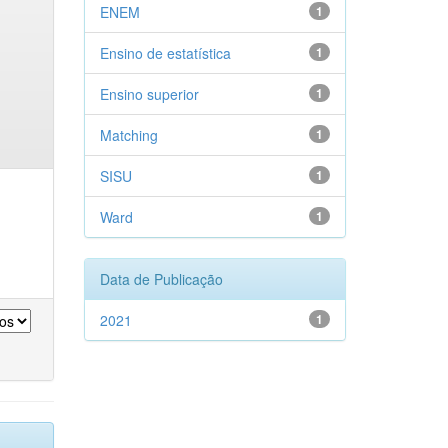
ENEM
1
Ensino de estatística
1
Ensino superior
1
Matching
1
SISU
1
Ward
1
Data de Publicação
2021
1