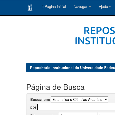
Página inicial
Navegar
Ajuda
Skip
navigation
Repositório Institucional da Universidade Feder
Página de Busca
Buscar em:
por