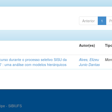
Anterior
1
P
Autor(es)
Tip
 curso durante o processo seletivo SISU da
Alves, Elizeu
Mon
7 : uma análise com modelos hierárquicos
Junio Dantas
gipe - SIBIUFS