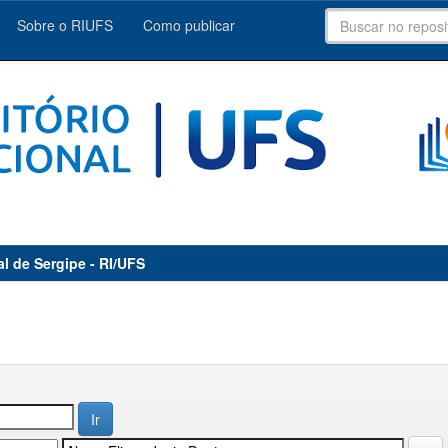
Sobre o RIUFS
Como publicar
al de Sergipe - RI/UFS