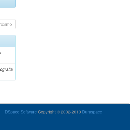
róximo
o
ografia
DSpace Software
Copyright © 2002-2010
Duraspace