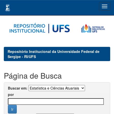
Skip
navigation
Repositório Institucional da Universidade Federal de
Sergipe - RI/UFS
Página de Busca
Buscar em:
por