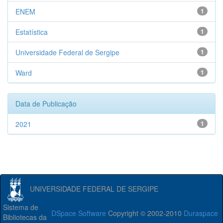
ENEM
1
Estatística
1
Universidade Federal de Sergipe
1
Ward
1
Data de Publicação
2021
1
UNIVERSIDADE FEDERAL DE SERGIPE
Sistema de
DSpace Software
Copyright © 2002-2010
Duraspace
Bibliotecas da