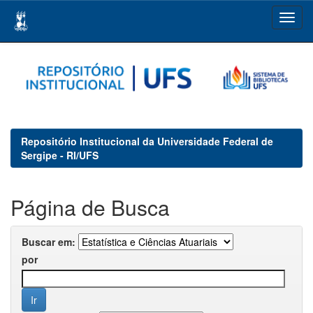
Skip
navigation
Repositório Institucional da Universidade Federal de
Sergipe - RI/UFS
Página de Busca
Buscar em:
por