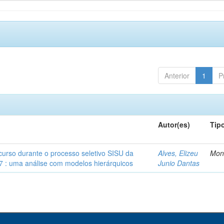
Anterior
1
P
Autor(es)
Tip
 curso durante o processo seletivo SISU da
Alves, Elizeu
Mon
7 : uma análise com modelos hierárquicos
Junio Dantas