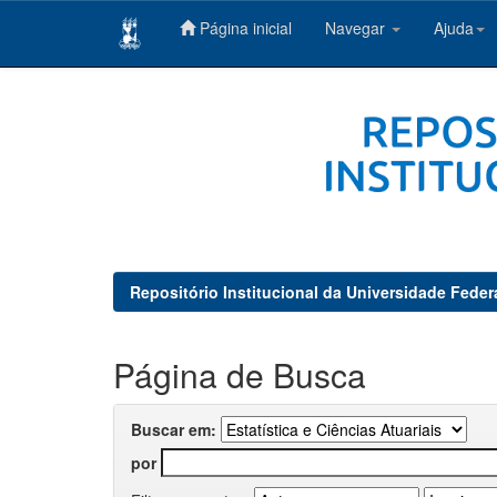
Página inicial
Navegar
Ajuda
Skip
navigation
Repositório Institucional da Universidade Feder
Página de Busca
Buscar em:
por