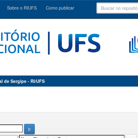
Sobre o RIUFS
Como publicar
al de Sergipe - RI/UFS