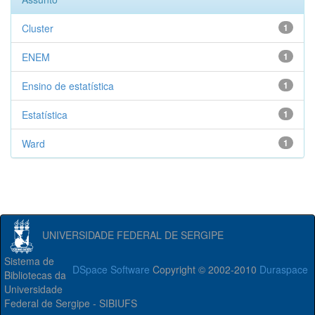
Cluster
1
ENEM
1
Ensino de estatística
1
Estatística
1
Ward
1
UNIVERSIDADE FEDERAL DE SERGIPE
Sistema de
DSpace Software
Copyright © 2002-2010
Duraspace
Bibliotecas da
Universidade
Federal de Sergipe - SIBIUFS