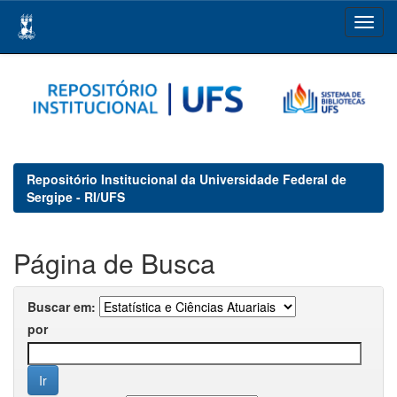
Skip
navigation
Repositório Institucional da Universidade Federal de
Sergipe - RI/UFS
Página de Busca
Buscar em:
por