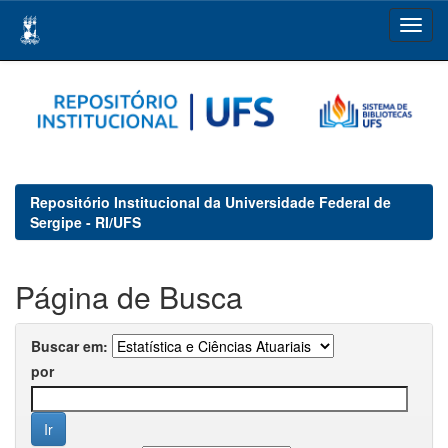
Skip
navigation
Repositório Institucional da Universidade Federal de
Sergipe - RI/UFS
Página de Busca
Buscar em:
por