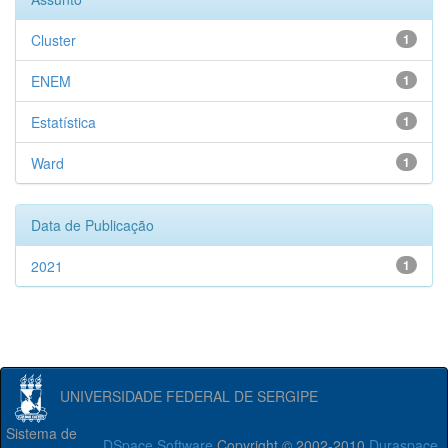
Cluster
1
ENEM
1
Estatística
1
Ward
1
Data de Publicação
2021
1
UNIVERSIDADE FEDERAL DE SERGIPE
Sistema de
DSpace Software
Copyright © 2002-2010
Duraspace