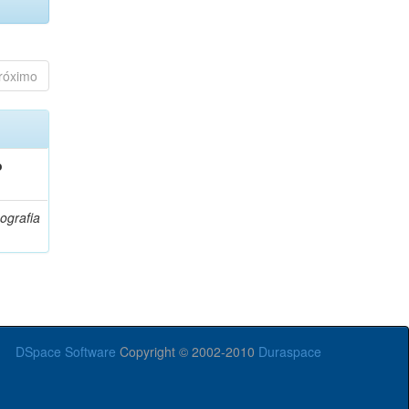
róximo
o
ografia
DSpace Software
Copyright © 2002-2010
Duraspace