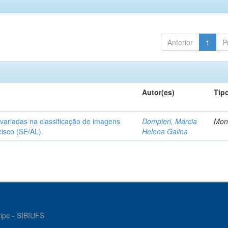
Anterior
1
P
Autor(es)
Tip
tivariadas na classificação de imagens
Dompieri, Márcia
Mon
cisco (SE/AL).
Helena Galina
gipe - SIBIUFS