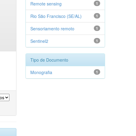
Remote sensing
1
Rio São Francisco (SE/AL)
1
Sensoriamento remoto
1
Sentinel2
1
Tipo de Documento
Monografia
1