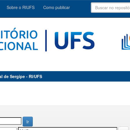
Sobre o RIUFS
Como publicar
al de Sergipe - RI/UFS