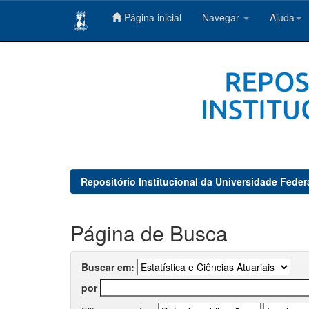
Página inicial
Navegar
Ajuda
Skip
navigation
Repositório Institucional da Universidade Feder
Página de Busca
Buscar em:
por