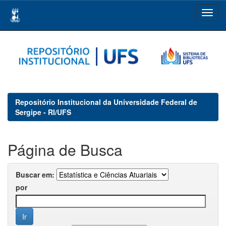
Skip
navigation
Repositório Institucional da Universidade Federal de
Sergipe - RI/UFS
Página de Busca
Buscar em:
por