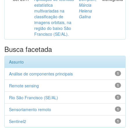
estatística
Márcia
multivariadas na
Helena
classificação de
Galina
imagens orbitais, na
região do baixo São
Francisco (SE/AL).
Busca facetada
Assunto
Análise de componentes principais
1
Remote sensing
1
Rio São Francisco (SE/AL)
1
Sensoriamento remoto
1
Sentinel2
1