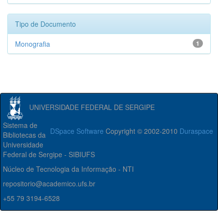
Tipo de Documento
Monografia
1
UNIVERSIDADE FEDERAL DE SERGIPE
Sistema de
DSpace Software
Copyright © 2002-2010
Duraspace
Bibliotecas da
Universidade
Federal de Sergipe - SIBIUFS
Núcleo de Tecnologia da Informação - NTI
repositorio@academico.ufs.br
+55 79 3194-6528