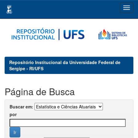
Skip
navigation
Repositório Institucional da Universidade Federal de
Sergipe - RI/UFS
Página de Busca
Buscar em:
por