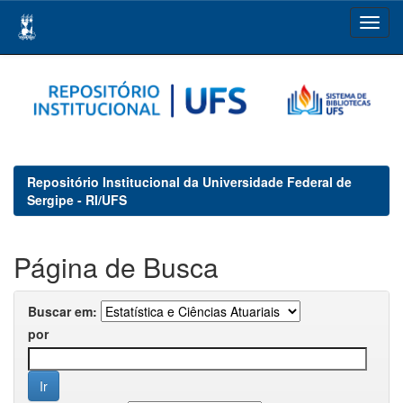
Skip
navigation
Repositório Institucional da Universidade Federal de
Sergipe - RI/UFS
Página de Busca
Buscar em:
por