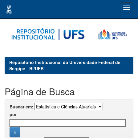
Skip
navigation
Repositório Institucional da Universidade Federal de
Sergipe - RI/UFS
Página de Busca
Buscar em:
por