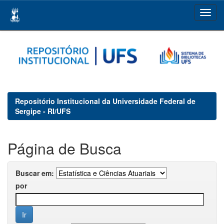
Skip
navigation
Repositório Institucional da Universidade Federal de
Sergipe - RI/UFS
Página de Busca
Buscar em:
por