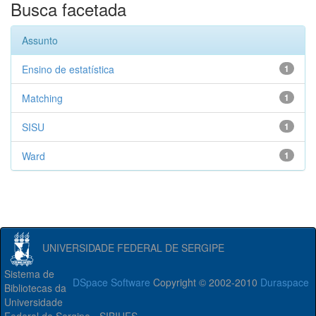
Busca facetada
Assunto
Ensino de estatística
1
Matching
1
SISU
1
Ward
1
UNIVERSIDADE FEDERAL DE SERGIPE
Sistema de
DSpace Software
Copyright © 2002-2010
Duraspace
Bibliotecas da
Universidade