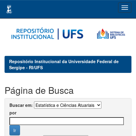
Skip
navigation
Repositório Institucional da Universidade Federal de
Sergipe - RI/UFS
Página de Busca
Buscar em:
por