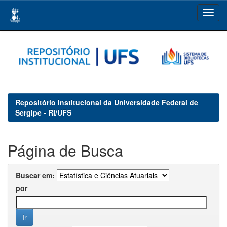
Skip
navigation
Repositório Institucional da Universidade Federal de
Sergipe - RI/UFS
Página de Busca
Buscar em:
por