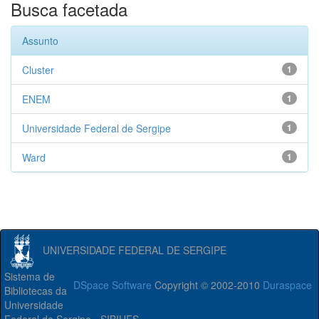
Busca facetada
Assunto
Cluster
1
ENEM
1
Universidade Federal de Sergipe
1
Ward
1
UNIVERSIDADE FEDERAL DE SERGIPE
Sistema de
DSpace Software
Copyright © 2002-2010
Duraspace
Bibliotecas da
Universidade