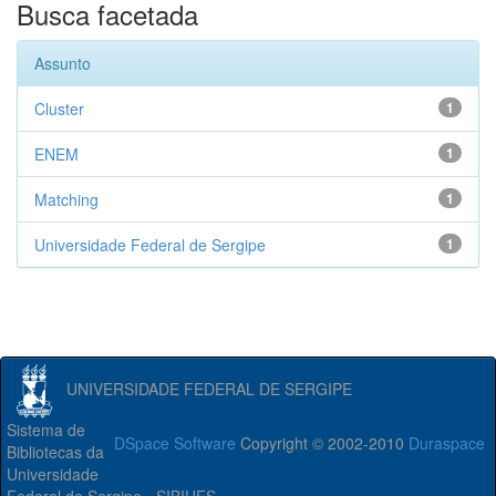
Busca facetada
Assunto
Cluster
1
ENEM
1
Matching
1
Universidade Federal de Sergipe
1
UNIVERSIDADE FEDERAL DE SERGIPE
Sistema de
DSpace Software
Copyright © 2002-2010
Duraspace
Bibliotecas da
Universidade