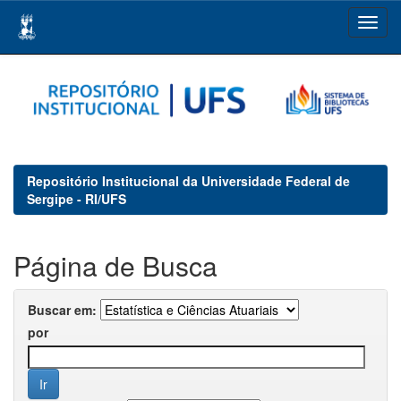
Skip
navigation
Repositório Institucional da Universidade Federal de
Sergipe - RI/UFS
Página de Busca
Buscar em:
por